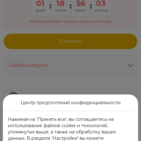
01
18
56
03
:
:
:
дней
часов
минут
секунд
Время действия скидки на данный товар
В корзину
Ошибка загрузки
Бесплатная подарочная коробка
Центр предпочтений конфиденциальности
Бесплатная доставка по Эстонии через Itella
Нажимая на 'Принять все', вы соглашаетесь на
SmartPost
использование файлов cookie и технологий,
упомянутых выше, а также на обработку ваших
данных. В разделе 'Настройки' вы можете