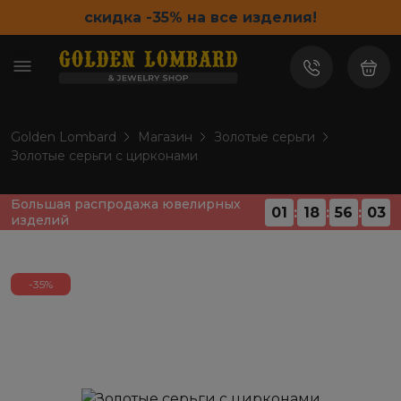
скидка -35% на все изделия!
Golden Lombard
Магазин
Золотые серьги
Золотые серьги с цирконами
Большая распродажа ювелирных
01
:
18
:
56
:
03
изделий
-35%