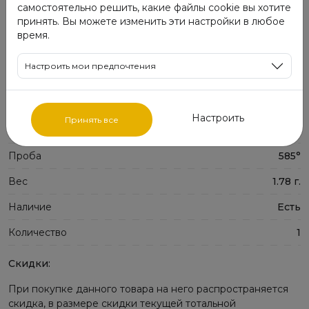
самостоятельно решить, какие файлы cookie вы хотите
Возможность покупки в рассрочку
принять. Вы можете изменить эти настройки в любое
время.
Настроить мои предпочтения
Характеристики:
Метал
Золото
Настроить
Принять все
Размер
0.0
Проба
585°
Вес
1.78 г.
Наличие
Есть
Количество
1
Скидки:
При покупке данного товара на него распространяется
скидка, в размере скидки текущей тотальной