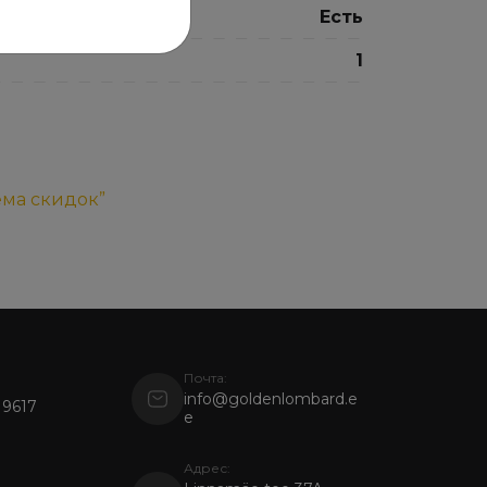
Есть
1
ема скидок”
Почта:
info@goldenlombard.e
 9617
e
Адрес: