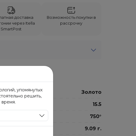
латная доставка
Возможность покупки в
онии через Itella
рассрочку
SmartPost
нологий, упомянутых
Золото
стоятельно решить,
 время.
15.5
750°
9.09 г.