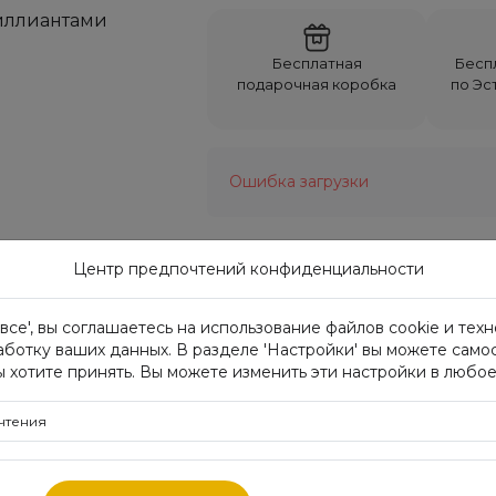
Бесплатная
Бесп
подарочная коробка
по Эст
Ошибка загрузки
Центр предпочтений конфиденциальности
Характеристики:
все', вы соглашаетесь на использование файлов cookie и тех
Метал
аботку ваших данных. В разделе 'Настройки' вы можете само
ы хотите принять. Вы можете изменить эти настройки в любое
Размер
чтения
Проба
Вес