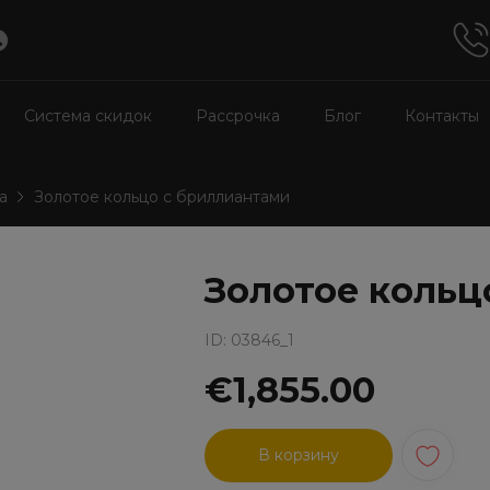
Система скидок
Рассрочка
Блог
Контакты
а
Золотое кольцо с бриллиантами
Золотое кольц
ID: 03846_1
€1,855.00
В корзину