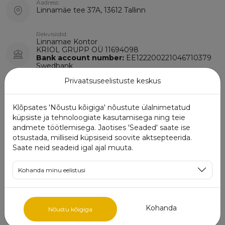
Aadress:
Linnamäe tee 37A, 13612 Tallinn
Rekvisiidid:
Linnamae Kontor
KRIOL GRUPP OÜ 11694098
Bank account number:
EE122200221046710379
Swedbank
Privaatsuseelistuste keskus
Klõpsates 'Nõustu kõigiga' nõustute ülalnimetatud
küpsiste ja tehnoloogiate kasutamisega ning teie
andmete töötlemisega. Jaotises 'Seaded' saate ise
otsustada, milliseid küpsiseid soovite aktsepteerida.
Saate neid seadeid igal ajal muuta.
Kohanda minu eelistusi
Kohanda
Nõustu kõigiga