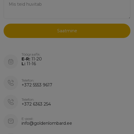
Saatmine
Töögraafik:
E-R:
11-20
L:
11-16
Telefon:
+372 5553 9617
Telefon:
+372 6363 254
E-post:
info@goldenlombard.ee