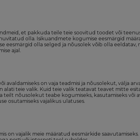
dmeid, et pakkuda teile teie soovitud toodet või teenus
te huvitatud olla. Isikuandmete kogumise eesmärgid määra
eesmärgid olla selged ja nõusolek võib olla eeldatav, näi
ise ajal.
i avaldamiseks on vaja teadmisi ja nõusolekut, välja a
lati teie valik. Kuid teie valik teatavat teavet mitte es
õua teilt nõusolekut teabe kogumiseks, kasutamiseks või
use osutamiseks vajalikus ulatuses.
mis on vajalik meie määratud eesmärkide saavutamiseks.
iega posti või interneti teel suheldes.