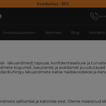
Soodustus -35%
Kas o
Soodustussüsteem
Järelmaks
Blogi
Kontaktid
 - isikuandmed) täpsuse, konfidentsiaalsuse ja turvalis
andmete kogumist, kasutamist ja avaldamist puudutavaid 
dardiühingu isikuandmete kaitse näidiskoodeksis ja Kana
ndmete säilitamise ja kaitsmise eest. Oleme määranud isi