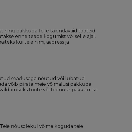
t ning pakkuda teile täiendavaid tooteid
takse enne teabe kogumist või selle ajal.
teks kui teie nimi, aadress ja
rvatud seadusega nõutud või lubatud
itada võib piirata meie võimalusi pakkuda
 avaldamiseks toote või teenuse pakkumise
 Teie nõusolekul võime koguda teie