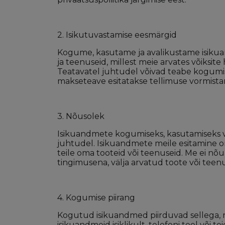
2. Isikutuvastamise eesmärgid
Kogume, kasutame ja avalikustame isikuan
ja teenuseid, millest meie arvates võiksi
Teatavatel juhtudel võivad teabe kogumise 
makseteave esitatakse tellimuse vormistam
3. Nõusolek
Isikuandmete kogumiseks, kasutamiseks võ
juhtudel. Isikuandmete meile esitamine on a
teile oma tooteid või teenuseid. Me ei n
tingimusena, välja arvatud toote või teen
4. Kogumise piirang
Kogutud isikuandmed piirduvad sellega, 
isikuandmeid isiklikult, telefoni teel või te