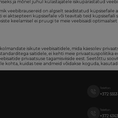
miseks ja mõnel juhul külastajatele isikupärastatud ve
namik veebibrausereid on algselt seadistatud küpsisefai
i ei aktsepteeri küpsisefaile või teavitab teid küpsisefaili
siste keelamisel ei pruugi te meie veebisaidi optimaalset
e kolmandate isikute veebisaitidele, mida käesolev privaa
tandarditega saitidele, ei kehti meie privaatsuspoliitika 
ebisaitide privaatsuse tagamisviiside eest. Seetõttu soo
lle kohta, kuidas teie andmeid võidakse koguda, kasutada
Telefon:
+372 5553
Telefon:
+372 6363