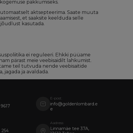
ebikogemuse pakkumiseks.
le automaatselt aktsepteerima. Saate muuta
 saamisest, et saaksite keelduda selle
 jõudlust kasutada.
tsuspoliitika ei reguleeri. Ehkki püüame
enam pärast meie veebisaidilt lahkumist.
vitame teil tutvuda nende veebisaitide
, jagada ja avaldada.
E-post:
info@goldenlombard.e
 9617
e
Aadress:
Linnamäe tee 37A,
 254