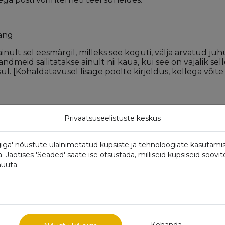
rang
inult sel eesmärgil, milleks see koguti, välja arvatud 
ndmeid säilitatakse ainult nii kaua, kui see on vajalik se
. [Kohaldatavusel lisage poolte kirjeldus, kellega võite
Privaatsuseelistuste keskus
d ja ajakohased, kui see on vajalik nende kasutamiseesmär
iga' nõustute ülalnimetatud küpsiste ja tehnoloogiate kasutami
Jaotises 'Seaded' saate ise otsustada, milliseid küpsiseid soovit
muuta.
se tasemele vastavate ohutusmeetmetega. Võtame kõik m
e kasutamise, juurdepääsu või avaldamise eest.
Kohanda