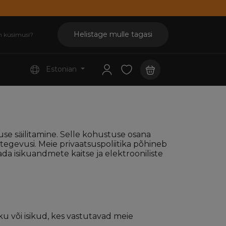
Helistage mulle tagasi
n küsimusi?
Estonian
use säilitamine. Selle kohustuse osana
tegevusi. Meie privaatsuspoliitika põhineb
da isikuandmete kaitse ja elektrooniliste
ku või isikud, kes vastutavad meie