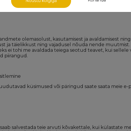
Nõustu kõigiga
damise poliitika ja tavade kohta.
kuandmete olemasolust, kasutamisest ja avaldamisest ning
st ja täielikkust ning vajadusel nõuda nende muutmist.
teks ei tohi me avaldada teiega seotud teavet, kui sellele 
ud piirangud.
sitlemine
d puudutavad küsimused või päringud saate saata meie e-
da saab salvestada teie arvuti kõvakettale, kui külastate 