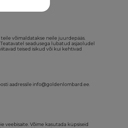
 teile võimaldatakse neile juurdepääs.
 Teatavatel seadusega lubatud asjaoludel
viitavad teised isikud või kui kehtivad
posti aadressile info@goldenlombard.ee.
meie veebisaite. Võime kasutada küpsiseid