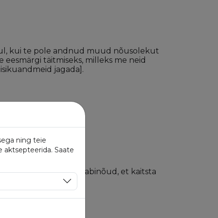
juhul, kui te pole andnud muud nõusolekut
lle eesmärgi täitmiseks, milleks me neid
 isikuandmeid jagada].
kide täitmiseks.
sega ning teie
e aktsepteerida. Saate
õistlikud ettevaatusabinõud, et kaitsta