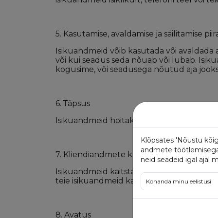
5. Kasutamise, avaldamise ja säilitamise pii
Isikuandmeid võib kasutada või avaldada a
või kui seadus seda nõuab või lubab. Isikua
kogusime, või seadusega nõutud aja jooksul
6. Тäpsus
Isikuandmeid hoitakse nii täpsed, täieliku
Klõpsates 'Nõustu kõig
andmete töötlemisega. 
7. Kliendiandmete kaitse
neid seadeid igal ajal 
Isikuandmeid kaitstakse teabe tundlikku
teie isikuandmeid kadumise või omavolilis
Kohanda minu eelistusi
8. Avatus