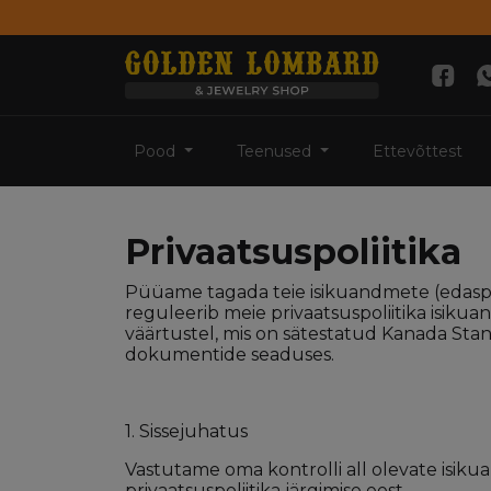
Pood
Teenused
Ettevõttest
Privaatsuspoliitika
Püüame tagada teie isikuandmete (edaspidi
reguleerib meie privaatsuspoliitika isiku
väärtustel, mis on sätestatud Kanada Stan
dokumentide seaduses.
1. Sissejuhatus
Vastutame oma kontrolli all olevate isikua
privaatsuspoliitika järgimise eest.