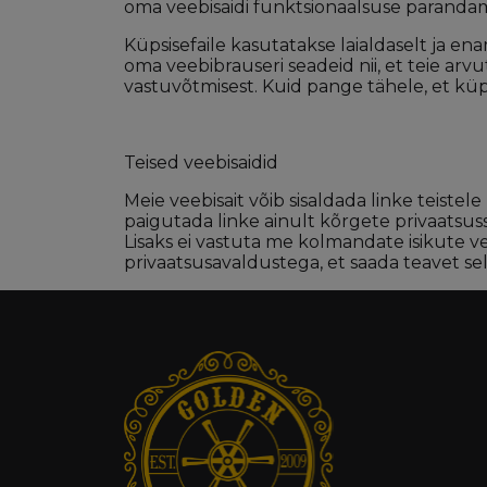
oma veebisaidi funktsionaalsuse paranda
Küpsisefaile kasutatakse laialdaselt ja e
oma veebibrauseri seadeid nii, et teie arvut
vastuvõtmisest. Kuid pange tähele, et küp
Teised veebisaidid
Meie veebisait võib sisaldada linke teistel
paigutada linke ainult kõrgete privaatsuss
Lisaks ei vastuta me kolmandate isikute ve
privaatsusavaldustega, et saada teavet se