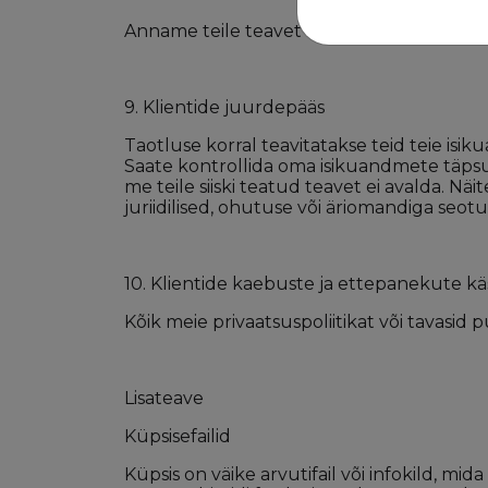
Anname teile teavet teie isikuandmete hal
9. Klientide juurdepääs
Taotluse korral teavitatakse teid teie isi
Saate kontrollida oma isikuandmete täpsu
me teile siiski teatud teavet ei avalda. Näi
juriidilised, ohutuse või äriomandiga seot
10. Klientide kaebuste ja ettepanekute kä
Kõik meie privaatsuspoliitikat või tavasi
Lisateave
Küpsisefailid
Küpsis on väike arvutifail või infokild, mi