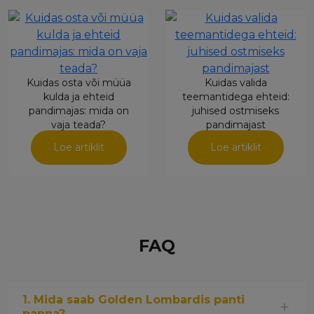
Kuidas osta või müüa
Kuidas valida
kulda ja ehteid
teemantidega ehteid:
pandimajas: mida on
juhised ostmiseks
vaja teada?
pandimajast
Loe artiklit
Loe artiklit
FAQ
1. Mida saab Golden Lombardis panti
panna?