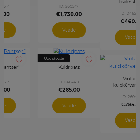
kivikestega
ID: 260540
ID: 04650_2
€750.00
€460.00
Vaade
Vaade
Vintage
Kuldkõrvarõngad
kuldkõrvarõngad
värviliste kivikestega
ID: 260476
ID: 04644_4
€285.00
€180.00
Vaade
Vaade