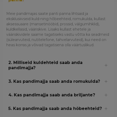
Meie pandimajas saate panti panna lihtsaid ja
eksklusiivseid kuld-ning hõbeehteid, romukulda, kullast
aksessuaare (mansetinööbid, prossid, välgumihklid),
kuldkellasid, vääriskive.
Lisaks kullast ehetele ja
vääriskividele saame tagatiseks vastu võtta ka seadmeid
(sülearvuteid, nutitelefone, tahvelarvuteid), kui need on
heas korras ja võivad tagatisena olla väärtuslikud.
2. Milliseid kuldehteid saab anda
pandimajja?
3. Kas pandimajja saab anda romukulda?
4. Kas pandimajja saab anda briljante?
5. Kas pandimajja saab anda hõbeehteid?