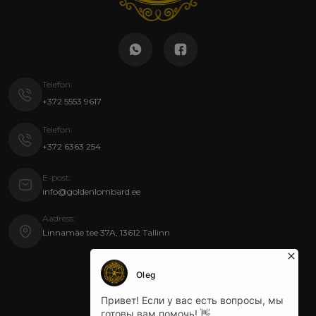
Telefon:
+372 5553 9617
Telefon:
+372 6363 254
E-post:
info@goldenlombard.ee
Aadress:
Linnamäe tee 37A, 13612 Tallinn
Kriol Grupp OÜ | 2026
Kasutustingimused