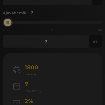
Ajavahemik:
7
7
14
30
pä.
1800
Summa
7
Päevade arv
2%