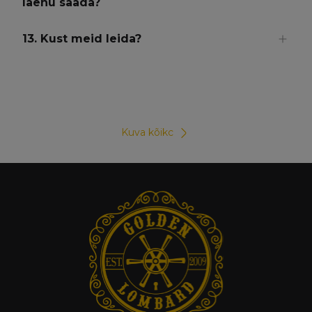
laenu saada?
13. Kust meid leida?
Kuva kõikc