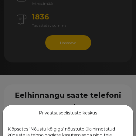
Intressimäär
1836
Tagastatav summa
Lisateave
Eelhinnangu saate telefoni
teel
Privaatsuseelistuste keskus
Arvestuse saate meie juhtidelt täiesti tasuta! Sisestage
oma nimi ja telefoninumber ning me võtame Teiega
Klõpsates 'Nõustu kõigiga' nõustute ülalnimetatud
esimesel võimalusel ühendust!
küpsiste ja tehnoloogiate kasutamisega ning teie