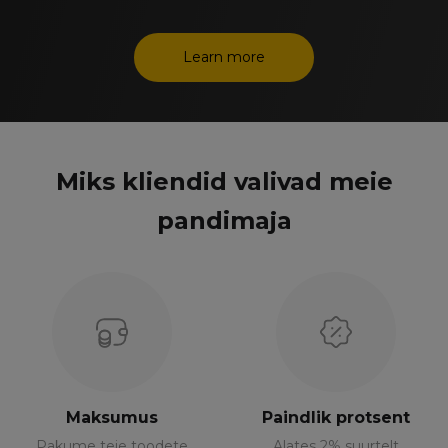
Learn more
Miks kliendid valivad meie
pandimaja
Maksumus
Paindlik protsent
Pakume teie toodete
Alates 2% suurtelt