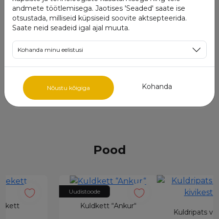
andmete töötlemisega. Jaotises 'Seaded' saate ise
otsustada, milliseid küpsiseid soovite aktsepteerida.
Saate neid seadeid igal ajal muuta.
Kohanda minu eelistusi
+372
Kohanda
Nõustu kõigiga
Saatmine
Pood
Kuldrist
Kuldripats värviliste