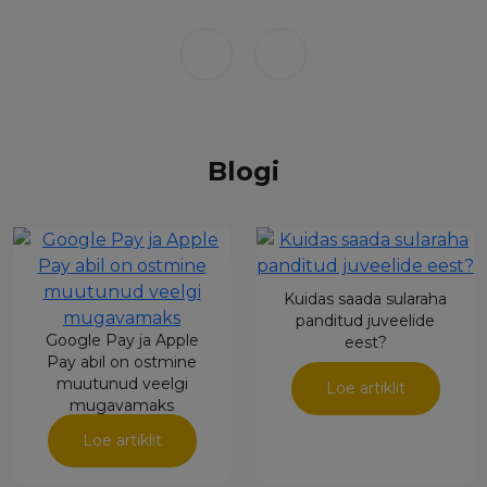
Tagasi
Mine
Blogi
Kuidas saada sularaha
panditud juveelide
Google Pay ja Apple
eest?
Pay abil on ostmine
muutunud veelgi
Loe artiklit
mugavamaks
Loe artiklit