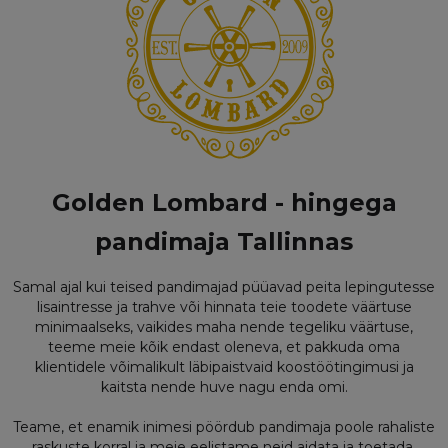
Golden Lombard - hingega
pandimaja Tallinnas
Samal ajal kui teised pandimajad püüavad peita lepingutesse
lisaintresse ja trahve või hinnata teie toodete väärtuse
minimaalseks, vaikides maha nende tegeliku väärtuse,
teeme meie kõik endast oleneva, et pakkuda oma
klientidele võimalikult läbipaistvaid koostöötingimusi ja
kaitsta nende huve nagu enda omi.
Teame, et enamik inimesi pöördub pandimaja poole rahaliste
raskuste korral ja meie eelistame neid aidata ja toetada,