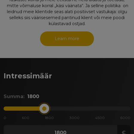
mitte võimaluse korral „käsi väänata“.
Ja selline poliitika on
leidnud meie klientide seas alati positiivset vastukaja: olgu
selleks siis väärisesemed pantinud klient või meie poodi
külastavad ostjad.
Learn more
Intressimäär
Summa:
1800
0
600
1800
3000
4500
6000
€