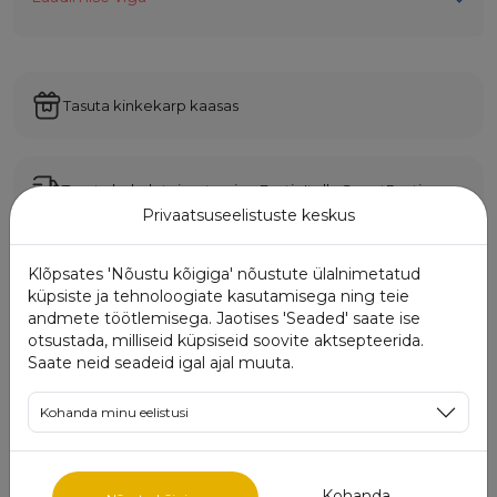
Tasuta kinkekarp kaasas
Tasuta kohaletoimetamine Eestis Itella SmartPostiga
Privaatsuseelistuste keskus
Klõpsates 'Nõustu kõigiga' nõustute ülalnimetatud
Võimalus maksta osade kaupa
küpsiste ja tehnoloogiate kasutamisega ning teie
andmete töötlemisega. Jaotises 'Seaded' saate ise
otsustada, milliseid küpsiseid soovite aktsepteerida.
Saate neid seadeid igal ajal muuta.
Omadused:
Kohanda minu eelistusi
Metall
Kuld
Suurus
0.0
Kohanda