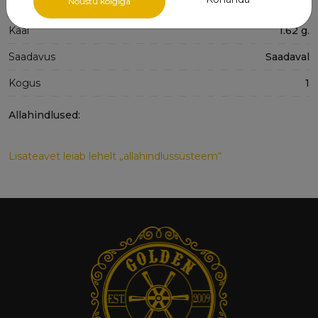
Nõustu kõigiga
Proov
585°
Kaal
1.62 g.
Saadavus
Saadaval
Kogus
1
Allahindlused:
Lisateavet leiab lehelt „allahindlussüsteem“