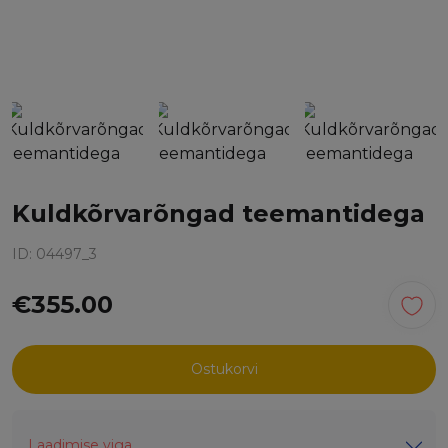
Kuldkõrvarõngad teemantidega
ID: 04497_3
€355.00
Ostukorvi
Laadimise viga