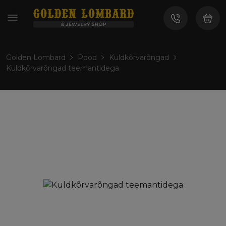
Golden Lombard
Pood
Kuldkõrvarõngad
Kuldkõrvarõngad teemantidega