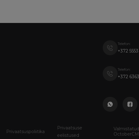
Telefon:
+372 5553
Telefon:
+372 6363
Privaatsuse
Valmistatud
Privaatsuspoliitika
OctoberCMS
eelistused