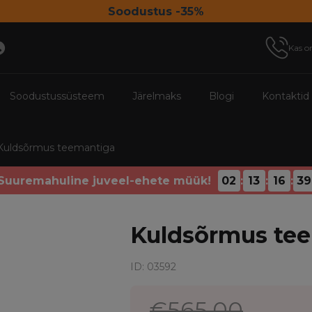
Soodustus -35%
Kas o
Soodustussüsteem
Järelmaks
Blogi
Kontaktid
Kuldsõrmus teemantiga
Suuremahuline juveel-ehete müük!
02
:
13
:
16
:
39
Kuldsõrmus te
ID: 03592
€565.00