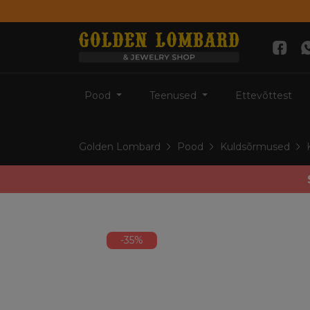
Pood
Teenused
Ettevõttest
Golden Lombard
Pood
Kuldsõrmused
-35%