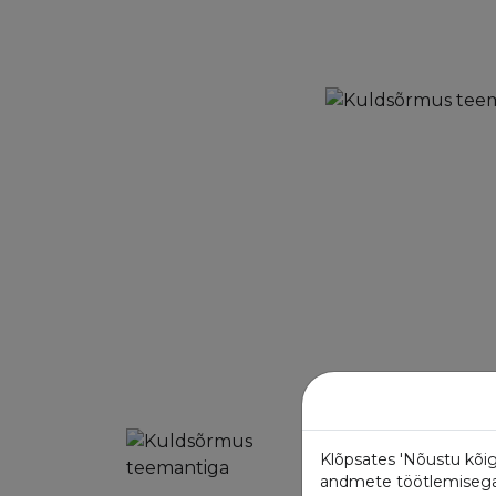
Klõpsates 'Nõustu kõig
andmete töötlemisega. 