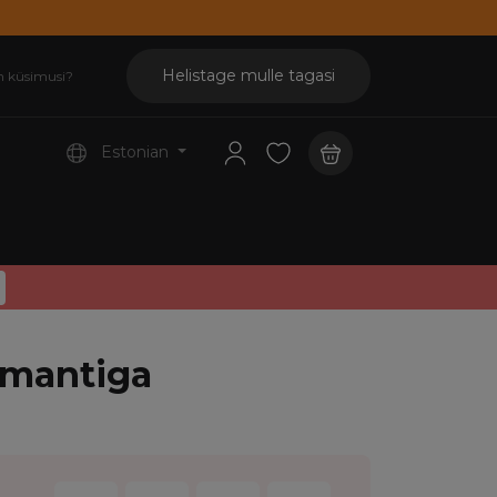
Helistage mulle tagasi
n küsimusi?
Estonian
emantiga