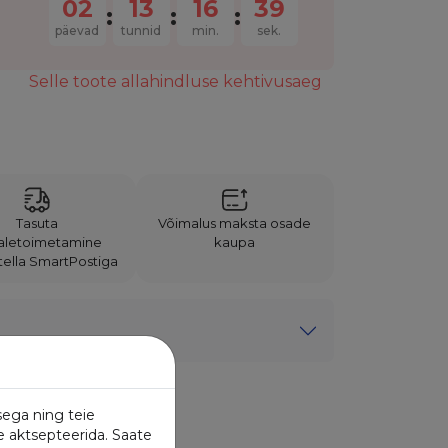
02
13
16
39
:
:
:
päevad
tunnid
min.
sek.
Selle toote allahindluse kehtivusaeg
Tasuta
Võimalus maksta osade
aletoimetamine
kaupa
Itella SmartPostiga
sega ning teie
e aktsepteerida. Saate