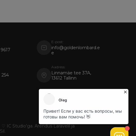
E-post:
info@goldenlombard.e
 9617
e
Aadress:
Linnamäe tee 37A,
 254
13612 Tallinn
 ♡ IC Studio'ga. Arendus Laravelil ja
il.