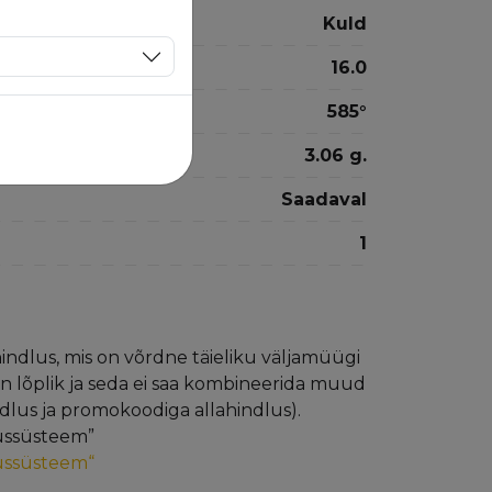
Kuld
16.0
585°
3.06 g.
Saadaval
1
hindlus, mis on võrdne täieliku väljamüügi
on lõplik ja seda ei saa kombineerida muud
hindlus ja promokoodiga allahindlus).
lussüsteem”
lussüsteem“