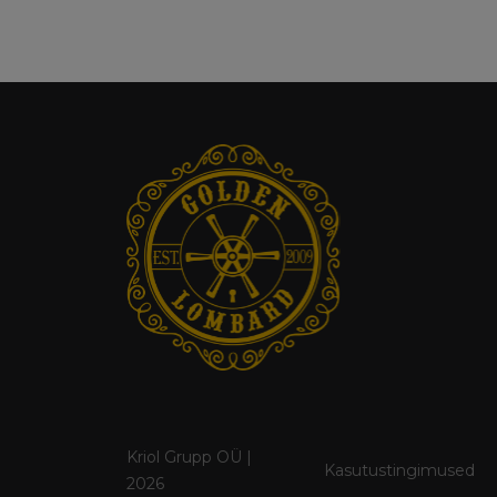
Kriol Grupp OÜ |
Kasutustingimused
2026