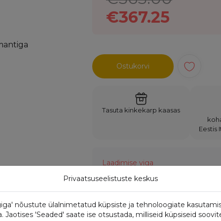
€367.25
Ostukorvi
Tasuta kinkekarp kaasas
koh
Eestis 
Laadimise viga
Privaatsuseelistuste keskus
iga' nõustute ülalnimetatud küpsiste ja tehnoloogiate kasutami
Omadused:
Jaotises 'Seaded' saate ise otsustada, milliseid küpsiseid soovit