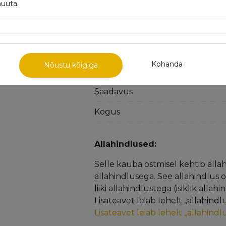
muuta.
Metall
Suurus
Proov
Kohanda
Nõustu kõigiga
Kaal
Saadavus
Kogus
Allahindlused:
Selle kauba ostmisel kehtib alla
allahindlusega. See allahindlus 
liiki allahindlustega (isiklik alla
Lisateavet leiab lehelt „allahind
Lisateavet leiab lehelt „allahind