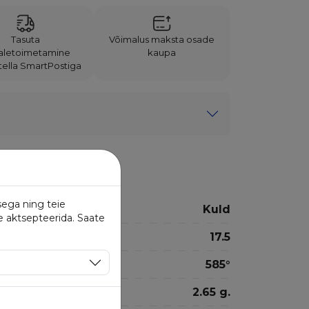
Tasuta
Võimalus maksta osade
aletoimetamine
kaupa
Itella SmartPostiga
sega ning teie
Kuld
e aktsepteerida. Saate
17.5
585°
2.65 g.