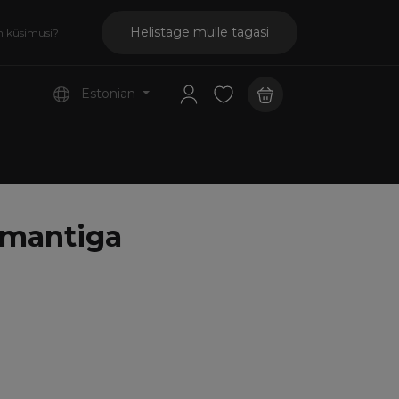
Helistage mulle tagasi
n küsimusi?
Estonian
emantiga