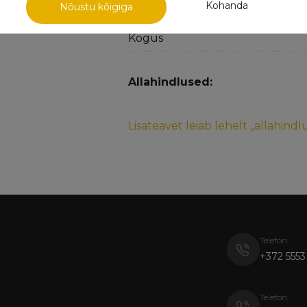
Kohanda
Nõustu kõigiga
Saadavus
Kogus
Allahindlused:
Lisateavet leiab lehelt „allahind
Telefon:
+372 5553
Telefon: