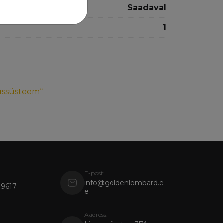
Saadaval
1
lussüsteem“
E-post:
info@goldenlombard.e
 9617
e
Aadress: