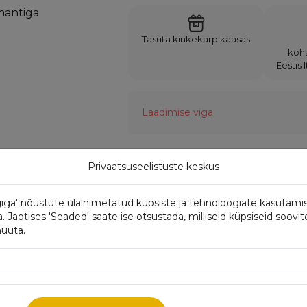
Tasuta kinkekarp kaasas
koh
Eestis 
Laadimise viga
Privaatsuseelistuste keskus
Omadused:
iga' nõustute ülalnimetatud küpsiste ja tehnoloogiate kasutami
Metall
Jaotises 'Seaded' saate ise otsustada, milliseid küpsiseid soovit
muuta.
Suurus
Proov
Kaal