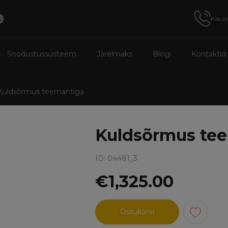
Kas o
Soodustussüsteem
Järelmaks
Blogi
Kontaktid
Kuldsõrmus teemantiga
Kuldsõrmus te
ID: 04481_3
€1,325.00
Ostukorvi