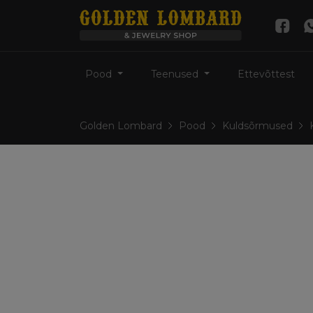
Pood
Teenused
Ettevõttest
Golden Lombard
Pood
Kuldsõrmused