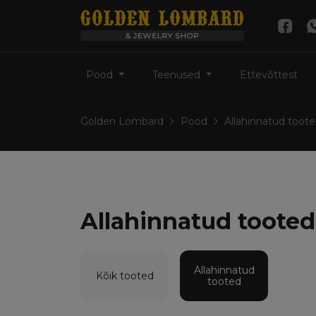
Pood
Teenused
Ettevõttest
Golden Lombard
Pood
Allahinnatud toot
Allahinnatud tooted
Allahinnatud
Kõik tooted
tooted