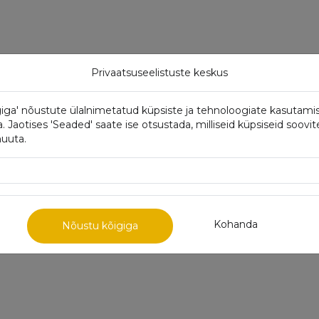
Privaatsuseelistuste keskus
iga' nõustute ülalnimetatud küpsiste ja tehnoloogiate kasutami
Jaotises 'Seaded' saate ise otsustada, milliseid küpsiseid soovit
muuta.
Kohanda
Nõustu kõigiga
1