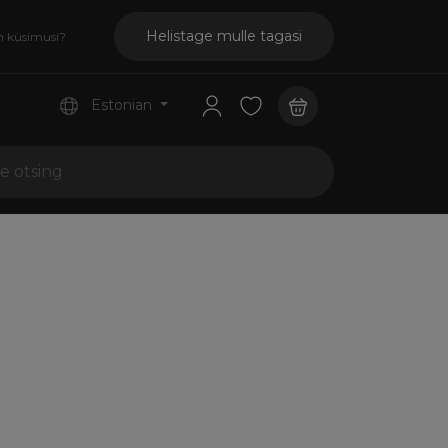
Helistage mulle tagasi
n küsimusi?
Estonian