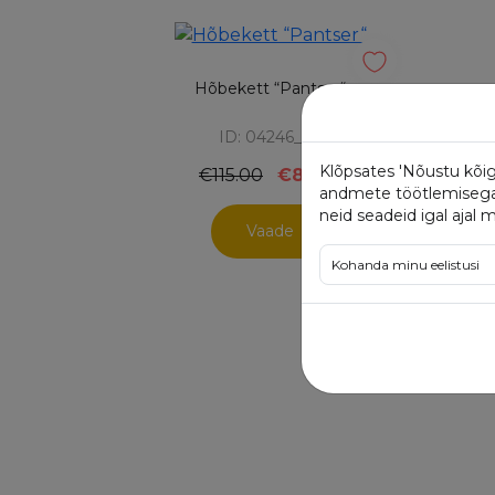
Hõbekett “Pantser“
ID: 04246_20
Klõpsates 'Nõustu kõig
€115.00
€86.25
andmete töötlemisega. 
neid seadeid igal ajal 
Vaade
Kohanda minu eelistusi