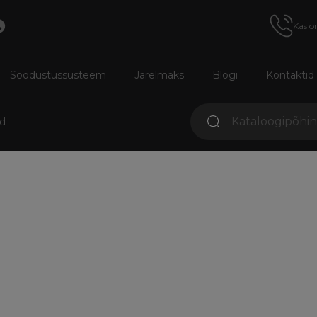
Kas o
Soodustussüsteem
Järelmaks
Blogi
Kontaktid
ed